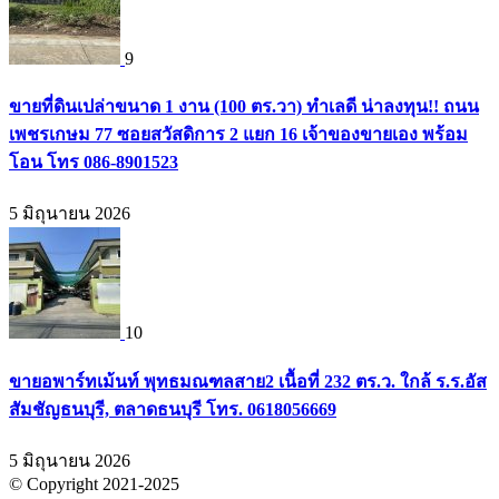
9
ขายที่ดินเปล่าขนาด 1 งาน (100 ตร.วา) ทำเลดี น่าลงทุน!! ถนน
เพชรเกษม 77 ซอยสวัสดิการ 2 แยก 16 เจ้าของขายเอง พร้อม
โอน โทร 086-8901523
5 มิถุนายน 2026
10
ขายอพาร์ทเม้นท์ พุทธมณฑลสาย2 เนื้อที่ 232 ตร.ว. ใกล้ ร.ร.อัส
สัมชัญธนบุรี, ตลาดธนบุรี โทร. 0618056669
5 มิถุนายน 2026
© Copyright 2021-2025