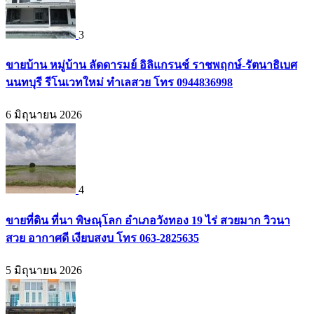
3
ขายบ้าน หมู่บ้าน ลัดดารมย์ อิลิแกรนช์ ราชพฤกษ์-รัตนาธิเบศ
นนทบุรี รีโนเวทใหม่ ทำเลสวย โทร 0944836998
6 มิถุนายน 2026
4
ขายที่ดิน ที่นา พิษณุโลก อำเภอวังทอง 19 ไร่ สวยมาก วิวนา
สวย อากาศดี เงียบสงบ โทร 063-2825635
5 มิถุนายน 2026