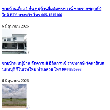
ขายบ้านเดี่ยว 2 ชั้น หมู่บ้านอิ่มอัมพรทาวน์ ซอยราชพฤกษ์ 9
ใกล้ BTS บางหว้า โทร 065-1515166
6 มิถุนายน 2026
7
ขายบ้าน หมู่บ้าน ลัดดารมย์ อิลิแกรนช์ ราชพฤกษ์-รัตนาธิเบศ
นนทบุรี รีโนเวทใหม่ ทำเลสวย โทร 0944836998
6 มิถุนายน 2026
8